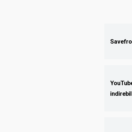
Savefro
Savefrom, 
ve ücretsiz 
YouTube
indirebi
Evet, tabii
videolarını