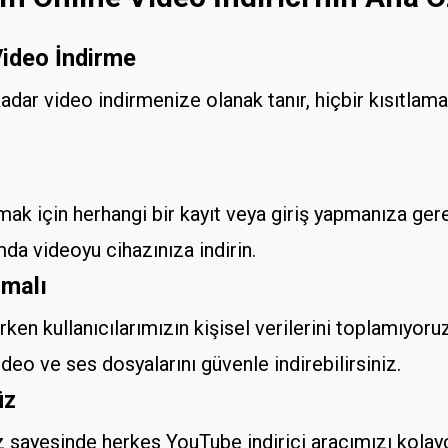
Video İndirme
adar video indirmenize olanak tanır, hiçbir kısıtl
nmak için herhangi bir kayıt veya giriş yapmanıza ge
mda videoyu cihazınıza indirin.
umalı
ırken kullanıcılarımızın kişisel verilerini toplamıyoru
eo ve ses dosyalarını güvenle indirebilirsiniz.
üz
 sayesinde herkes YouTube indirici aracımızı kolayca 