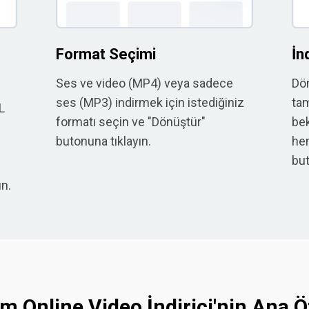
Format Seçimi
İn
Ses ve video (MP4) veya sadece
Dö
ses (MP3) indirmek için istediğiniz
tam
L
formatı seçin ve "Dönüştür"
bek
butonuna tıklayın.
hem
bu
ın.
 Online Video İndirici'nin Ana Öz