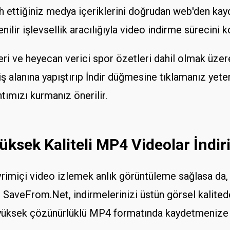
 ettiğiniz medya içeriklerini doğrudan web'den kayd
lir işlevsellik aracılığıyla video indirme sürecini kol
eri ve heyecan verici spor özetleri dahil olmak üzere ç
iş alanına yapıştırıp İndir düğmesine tıklamanız yeterl
tımızı kurmanız önerilir.
üksek Kaliteli MP4 Videolar İndir
evrimiçi video izlemek anlık görüntüleme sağlasa da,
. SaveFrom.Net, indirmelerinizi üstün görsel kalited
t, yüksek çözünürlüklü MP4 formatında kaydetmenize 