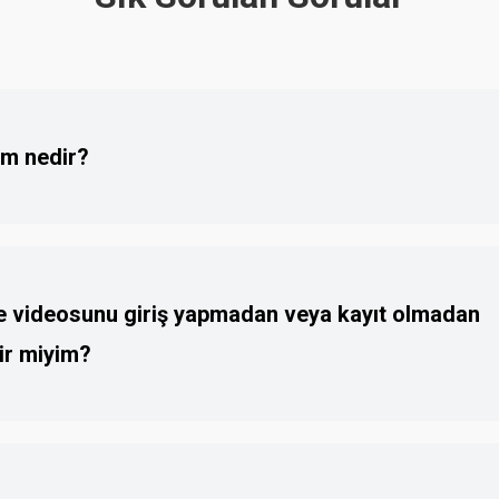
m nedir?
YouTube ve popüler sosyal medya sitelerinden çevrimiçi Mp4 videolar
olarak indirmenizi sağlayan bir Çevrimiçi Video İndirici'dir.
 videosunu giriş yapmadan veya kayıt olmadan
lir miyim?
 ki Savefrom çevrimiçi Video İndirici'mizi kullanarak herhangi bir bilgi
 cihazınıza indirebilir ve kaydedebilirsiniz. Tamamen anonimdir.